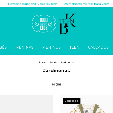
te Baby and Kids e BK Teen
As melhores marcas para você!
Novo site 
BÊS
MENINAS
MENINOS
TEEN
CALÇADOS
Início
.
Bebês
.
Jardineiras
Jardineiras
Filtrar
Esgotado