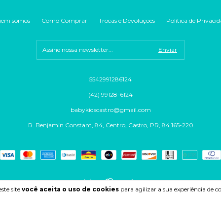
em somos
Como Comprar
Trocas e Devoluções
Política de Privaci
5542991286124
(42) 99128-6124
babykidscastro@gmail.com
R. Benjamin Constant, 84, Centro, Castro, PR, 84.165-220
ste site
você aceita o uso de cookies
para agilizar a sua experiência de 
Copyright LZS COMPANY LTDA - 52531361000168 - 2026. Todos os direitos reservados.