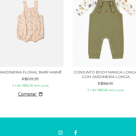
CONJUNTO BODY MANGA LONG
JARDINEIRA FLORAL BABY ANIMÊ
COM JARDINEIRA LONGA
R$209,99
ENTREPERNAS DINO MINI & CO
R$166,99
4
x de
R$52,50
sem juros
3
x de
R$55,66
sem juros
Comprar