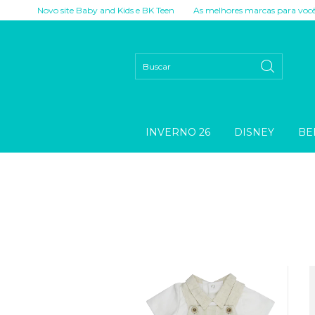
o site Baby and Kids e BK Teen
As melhores marcas para você!
Novo si
INVERNO 26
DISNEY
BE