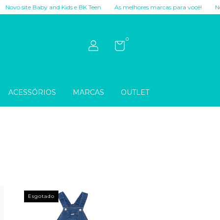
Baby and Kids e BK Teen
As melhores marcas para você!
Novo site Baby
0
ACESSÓRIOS
MARCAS
OUTLET
Esgotado