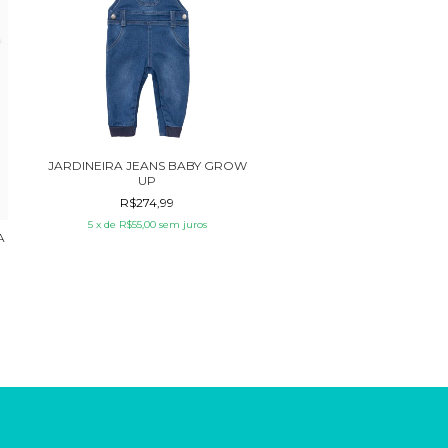
JARDINEIRA JEANS BABY GROW
UP
R$274,99
5
x de
R$55,00
sem juros
A