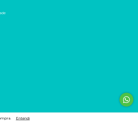
dade
compra.
Entendi