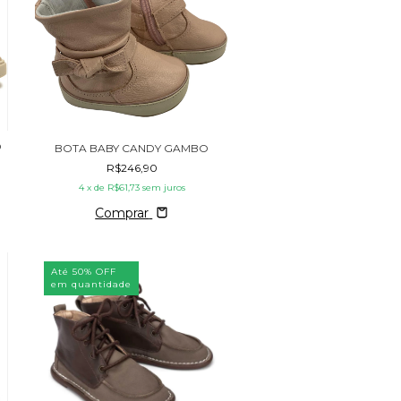
O
BOTA BABY CANDY GAMBO
R$246,90
4
x de
R$61,73
sem juros
Comprar
Até 50% OFF
em quantidade