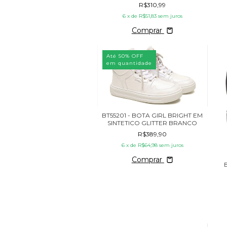
R$310,99
6
x de
R$51,83
sem juros
Comprar
Até 50% OFF
em quantidade
BT55201 - BOTA GIRL BRIGHT EM
SINTETICO GLITTER BRANCO
R$389,90
6
x de
R$64,98
sem juros
Comprar