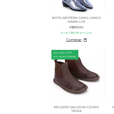
BOTA WESTERN CANO LONGO
MARIA LUÁ
R$395,90
6
x de
R$65,98
sem juros
Comprar
Até 50% OFF
em quantidade
KPC22312 GALOCHA COURO
TRUFA