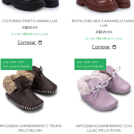
COTURNO PRETO MARIA LUÁ
BOTA CHELSEA CARAMELO MARI
LUÁ
R$351,90
R$329,90
6
x de
R$58,65
sem juros
6
x de
R$54,98
sem juros
Comprar
Comprar
Até 50% OFF
Até 50% OFF
em quantidade
em quantidade
MPC22605 CARNEIRINHO C TRUFA
MPC22604CARNEIRINHO COU
PELO BLUSH
LILAC PELO ROSA