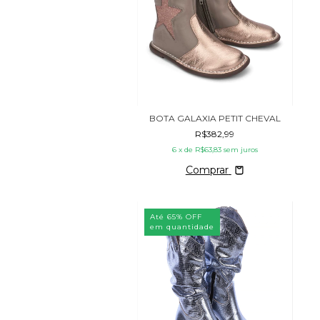
BOTA GALAXIA PETIT CHEVAL
R$382,99
6
x de
R$63,83
sem juros
Comprar
Até 65% OFF
em quantidade