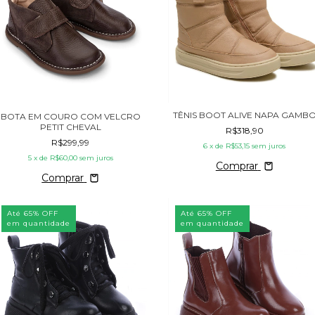
TÊNIS BOOT ALIVE NAPA GAMB
BOTA EM COURO COM VELCRO
PETIT CHEVAL
R$318,90
R$299,99
6
x de
R$53,15
sem juros
5
x de
R$60,00
sem juros
Comprar
Comprar
Até 65% OFF
Até 65% OFF
em quantidade
em quantidade