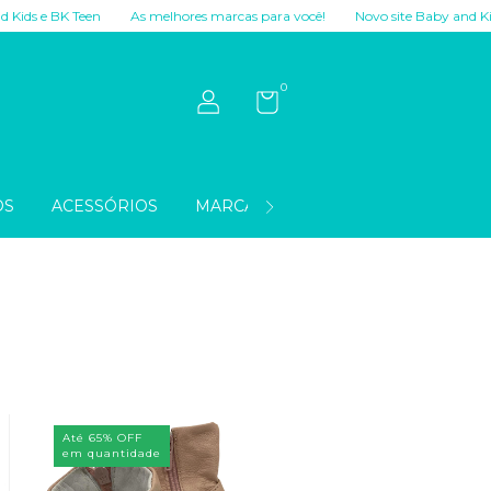
BK Teen
As melhores marcas para você!
Novo site Baby and Kids e BK T
0
OS
ACESSÓRIOS
MARCAS
OUTLET
Até 65% OFF
em quantidade