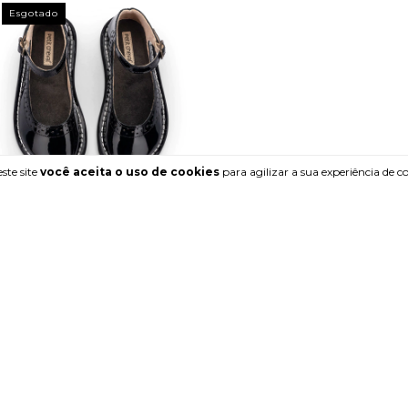
Esgotado
ste site
você aceita o uso de cookies
para agilizar a sua experiência de 
SAPATO COURO E VERNIZ NOIR
PETIT CHEVAL
R$227,99
4
x de
R$57,00
sem juros