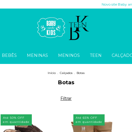
Novo site Baby and Kids e 
BEBÊS
MENINAS
MENINOS
TEEN
CALÇAD
Início
.
Calçados
.
Botas
Botas
Filtrar
Até 50% OFF
Até 65% OFF
em quantidade
em quantidade