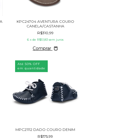
A
KPC24704 AVENTURA COURO
CANELA/CASTANHA
R$310,99
6
x de
R$51,83
sem juros
Comprar
Até 50% OFF
em quantidade
MPC21112 DADO COURO DENIM
R$175,99