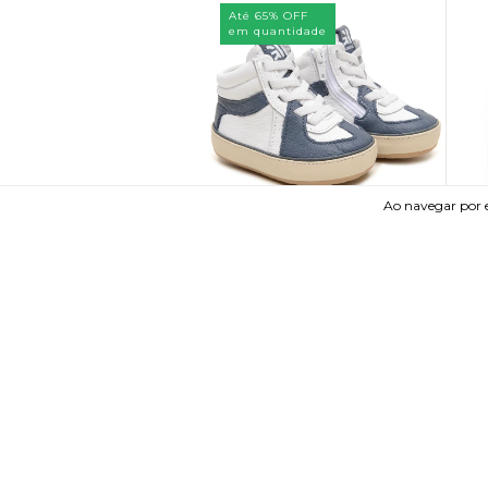
Até 65% OFF
em quantidade
Ao navegar por e
BOTA BOY STREAK SINTÉTICO
GAMBO
R$249,90
4
x de
R$62,48
sem juros
Comprar