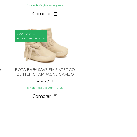
3
x de
R$58,66
sem juros
Comprar
Até 65% OFF
em quantidade
O
BOTA BABY SAVE EM SINTÉTICO
GLITTER CHAMPAGNE GAMBO
R$255,90
5
x de
R$51,18
sem juros
Comprar