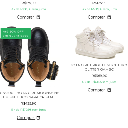
R$175,99
R$175,99
3
x de
R$58,66
sem juros
3
x de
R$58,66
sem juros
Comprar
Comprar
Até 50% OFF
em quantidade
BOTA GIRL BRIGHT EM SINTETIC
GLITTER GAMBO
R$369,90
6
x de
R$61,65
sem juros
Comprar
BT55200 - BOTA GIRL MOONSHINE
EM SINTETICO NAPA CRISTAL
PRETO
R$425,90
6
x de
R$70,98
sem juros
Comprar