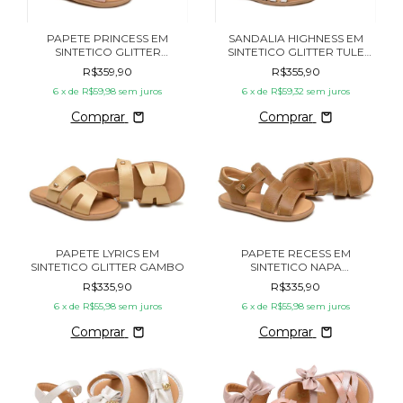
PAPETE PRINCESS EM
SANDALIA HIGHNESS EM
SINTETICO GLITTER
SINTETICO GLITTER TULE
BLOSSOM GAMBO
GAMBO
R$359,90
R$355,90
6
x de
R$59,98
sem juros
6
x de
R$59,32
sem juros
Comprar
Comprar
PAPETE LYRICS EM
PAPETE RECESS EM
SINTETICO GLITTER GAMBO
SINTETICO NAPA
MARRAKESH GAMBO
R$335,90
R$335,90
6
x de
R$55,98
sem juros
6
x de
R$55,98
sem juros
Comprar
Comprar