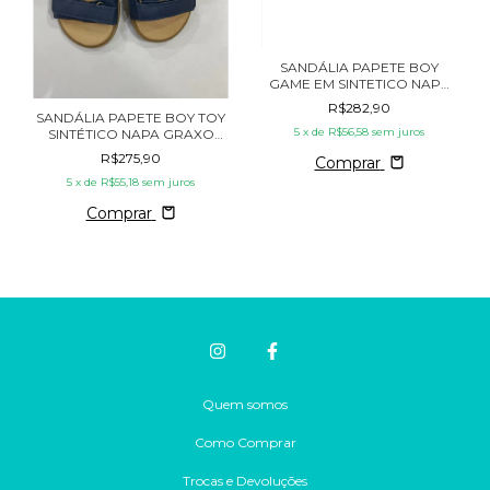
SANDÁLIA PAPETE BOY
GAME EM SINTETICO NAPA
BABY GAMBO
R$282,90
SANDÁLIA PAPETE BOY TOY
5
x de
R$56,58
sem juros
SINTÉTICO NAPA GRAXO
GAMBO
R$275,90
Comprar
5
x de
R$55,18
sem juros
Comprar
Quem somos
Como Comprar
Trocas e Devoluções