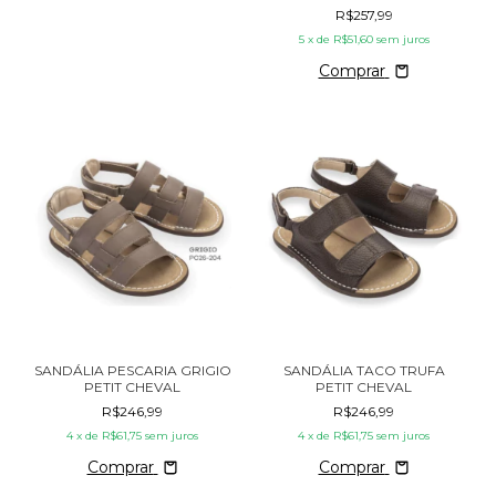
R$257,99
5
x de
R$51,60
sem juros
Comprar
SANDÁLIA PESCARIA GRIGIO
SANDÁLIA TACO TRUFA
PETIT CHEVAL
PETIT CHEVAL
R$246,99
R$246,99
4
x de
R$61,75
sem juros
4
x de
R$61,75
sem juros
Comprar
Comprar