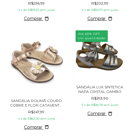
PETIT CHEVAL
R$236,99
R$202,99
4
x de
R$59,25
sem juros
4
x de
R$50,75
sem juros
Comprar
Comprar
Até 65% OFF
em quantidade
SANDÁLIA LUX SINTETICA
NAPA CRISTAL GAMBO
R$293,90
SANDÁLIA ROLIMÃ COURO
COBRE E FLOR CATAVENTO
5
x de
R$58,78
sem juros
PETIT CHEVAL
R$247,99
Comprar
4
x de
R$62,00
sem juros
Comprar