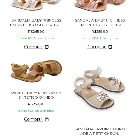
SANDALIA BABY PRINCESS
SANDALIA BABY HIGHNESS
EM SINTETICO GLITTER TULE
EM SINTETICO GLITTER
GAMBO
BLOSSOM GAMBO
R$265,90
R$259,90
5
x de
R$53,18
sem juros
5
x de
R$51,98
sem juros
Comprar
Comprar
PAPETE BABY PLAYDAY EM
SINTETICO GAMBO
R$259,90
5
x de
R$51,98
sem juros
Comprar
SANDÁLIA JARDIM COURO
AREIA PETIT CHEVAL