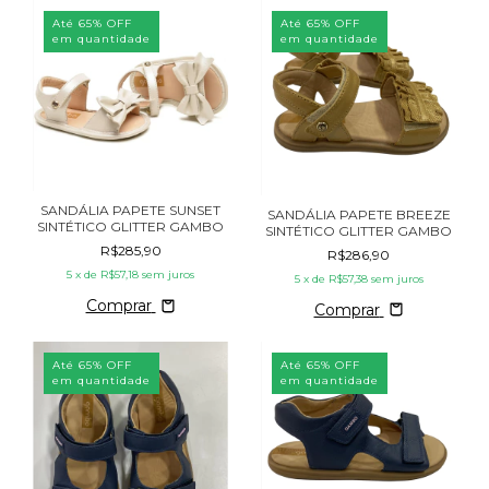
Até 65% OFF
Até 65% OFF
em quantidade
em quantidade
SANDÁLIA PAPETE SUNSET
SANDÁLIA PAPETE BREEZE
SINTÉTICO GLITTER GAMBO
SINTÉTICO GLITTER GAMBO
R$285,90
R$286,90
5
x de
R$57,18
sem juros
5
x de
R$57,38
sem juros
Comprar
Comprar
Até 65% OFF
Até 65% OFF
em quantidade
em quantidade