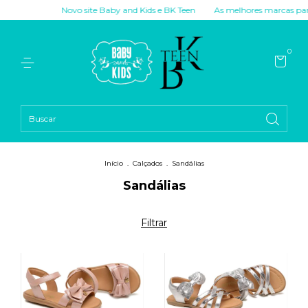
Novo site Baby and Kids e BK Teen
As melhores marcas para você!
0
Início
.
Calçados
.
Sandálias
Sandálias
Filtrar