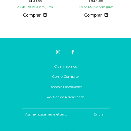
R$136,99
R$171,99
2
x de
R$68,50
sem juros
3
x de
R$57,33
sem juros
Comprar
Comprar
Quem somos
Como Comprar
Trocas e Devoluções
Política de Privacidade