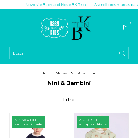
Novo site Baby and Kids e BK Teen
As melhores marcas para você!
N
0
Início
.
Marcas
.
Nini & Bambini
Nini & Bambini
Filtrar
Até 50% OFF
Até 50% OFF
em quantidade
em quantidade