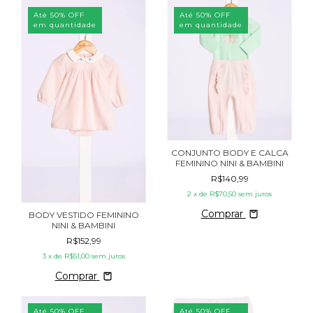
Até 50% OFF
Até 50% OFF
em quantidade
em quantidade
CONJUNTO BODY E CALCA
FEMININO NINI & BAMBINI
R$140,99
2
x de
R$70,50
sem juros
Comprar
BODY VESTIDO FEMININO
NINI & BAMBINI
R$152,99
3
x de
R$51,00
sem juros
Comprar
Até 50% OFF
Até 50% OFF