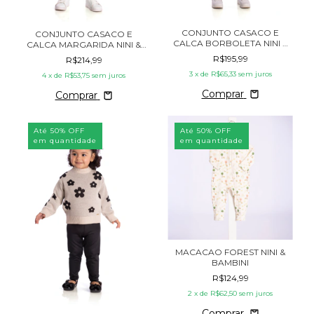
CONJUNTO CASACO E
CONJUNTO CASACO E
CALCA BORBOLETA NINI &
CALCA MARGARIDA NINI &
BAMBINI
BAMBINI
R$195,99
R$214,99
3
x de
R$65,33
sem juros
4
x de
R$53,75
sem juros
Comprar
Comprar
Até 50% OFF
Até 50% OFF
em quantidade
em quantidade
MACACAO FOREST NINI &
BAMBINI
R$124,99
2
x de
R$62,50
sem juros
Comprar