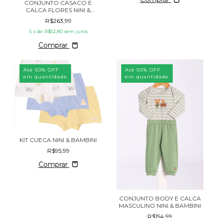
CONJUNTO CASACO E
CALCA FLORES NINI &
BAMBINI
R$263,99
5
x de
R$52,80
sem juros
Comprar
Até 50% OFF
Até 50% OFF
em quantidade
em quantidade
KIT CUECA NINI & BAMBINI
R$95,99
Comprar
CONJUNTO BODY E CALCA
MASCULINO NINI & BAMBINI
R$154,99