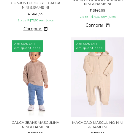
CONJUNTO BODY E CALCA
NINI & BAMBINI
NINI & BAMBINI
R$146,99
R$146,99
2
x de
R$73,50
sem juros
2
x de
R$73,50
sem juros
Comprar
Comprar
Até 50% OFF
Até 50% OFF
em quantidade
em quantidade
CALCA JEANS MASCULINA
MACACAO MASCULINO NINI
NINI & BAMBINI
& BAMBINI