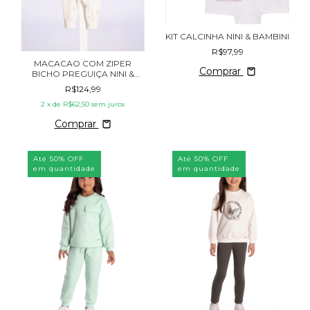
KIT CALCINHA NINI & BAMBINI
R$97,99
MACACAO COM ZIPER
Comprar
BICHO PREGUIÇA NINI &
BAMBINI
R$124,99
2
x de
R$62,50
sem juros
Comprar
Até 50% OFF
Até 50% OFF
em quantidade
em quantidade