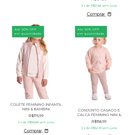
3
x de
R$51,66
sem juros
Comprar
Até 50% OFF
Até 50% OFF
em quantidade
em quantidade
COLETE FEMININO INFANTIL
NINI & BAMBINI
CONJUNTO CASACO E
CALCA FEMININO NINI &
R$175,99
BAMBINI
R$156,99
3
x de
R$58,66
sem juros
3
x de
R$52,33
sem juros
Comprar