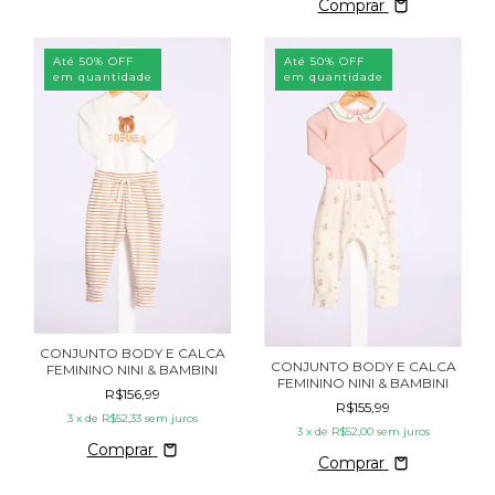
Comprar
Até 50% OFF
Até 50% OFF
em quantidade
em quantidade
CONJUNTO BODY E CALCA
CONJUNTO BODY E CALCA
FEMININO NINI & BAMBINI
FEMININO NINI & BAMBINI
R$156,99
R$155,99
3
x de
R$52,33
sem juros
3
x de
R$52,00
sem juros
Comprar
Comprar