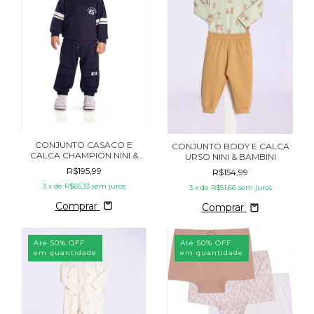
CONJUNTO CASACO E
CONJUNTO BODY E CALCA
CALCA CHAMPION NINI &
URSO NINI & BAMBINI
BAMBINI
R$195,99
R$154,99
3
x de
R$65,33
sem juros
3
x de
R$51,66
sem juros
Comprar
Comprar
Até 50% OFF
Até 50% OFF
em quantidade
em quantidade